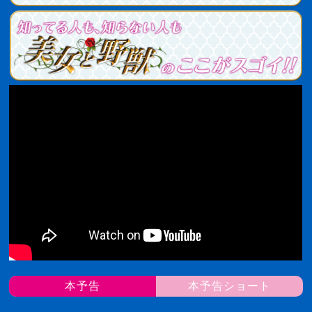
本予告
本予告ショート