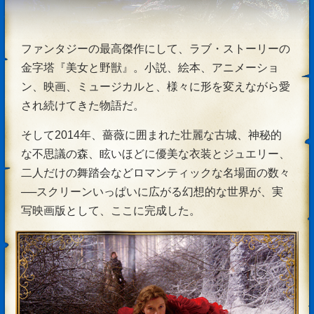
ファンタジーの最高傑作にして、ラブ・ストーリーの
金字塔『美女と野獣』。小説、絵本、アニメーショ
ン、映画、ミュージカルと、様々に形を変えながら愛
され続けてきた物語だ。
そして2014年、薔薇に囲まれた壮麗な古城、神秘的
な不思議の森、眩いほどに優美な衣装とジュエリー、
二人だけの舞踏会などロマンティックな名場面の数々
──スクリーンいっぱいに広がる幻想的な世界が、実
写映画版として、ここに完成した。