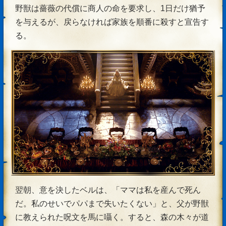
野獣は薔薇の代償に商人の命を要求し、1日だけ猶予
を与えるが、戻らなければ家族を順番に殺すと宣告す
る。
翌朝、意を決したベルは、「ママは私を産んで死ん
だ。私のせいでパパまで失いたくない」と、父が野獣
に教えられた呪文を馬に囁く。すると、森の木々が道