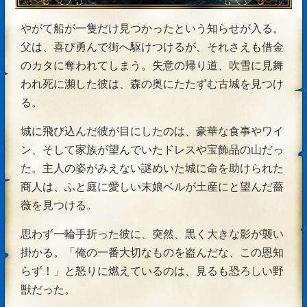
やがて船が一隻だけ見つかったという知らせが入る。
父は、喜び勇んで街へ駆けつけるが、それさえも借金
のカタに奪われてしまう。失意の帰り道、吹雪に見舞
われ死に瀕した彼は、森の奥にたたずむ古城を見つけ
る。
城に飛び込んだ彼が目にしたのは、豪華な食事やワイ
ン、そして家族が望んでいたドレスや宝飾品の山だっ
た。主人の姿がみえない謎めいた城に命を助けられた
商人は、ふと庭に愛しい末娘ベルが土産にと望んだ薔
薇を見つける。
思わず一輪手折った彼に、突然、黒く大きな影が襲い
掛かる。「俺の一番大切なものを盗んだな、この恩知
らず！」と怒りに燃えているのは、見るも恐ろしい野
獣だった。