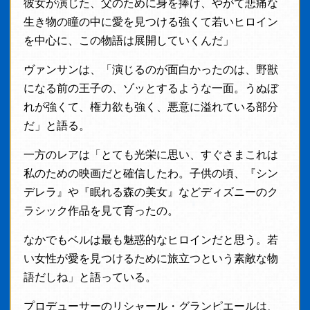
彼女が演じた、父のために身を捧げ、やがて悲痛な
生き物の瞳の中に愛を見つける強くて若いヒロイン
を中心に、この物語は展開していくんだ」
ヴァンサンは、「演じるのが面白かったのは、野獣
になる前の王子の、ゾッとするような一面。うぬぼ
れが強くて、権力欲も強く、悪意に溢れている部分
だ」と語る。
一方のレアは「とても光栄に思い、すぐさまこれは
私のための映画だと確信したわ。子供の頃、『シン
デレラ』や『眠れる森の美女』などディズニーのク
ラシック作品を見て育ったの。
なかでもベルは最も魅惑的なヒロインだと思う。若
い女性が愛を見つけるために旅立つという素敵な物
語だしね」と語っている。
プロデューサーのリシャール・グランピエールは、