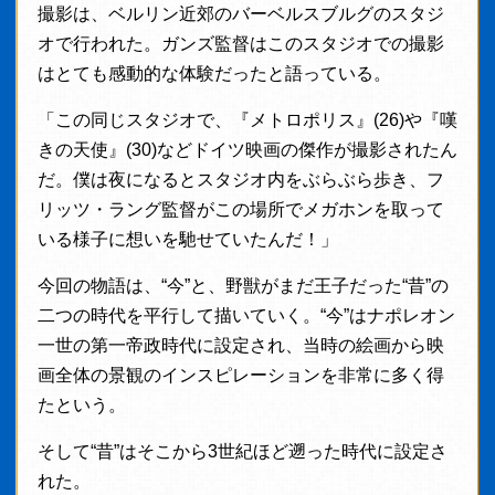
撮影は、ベルリン近郊のバーベルスブルグのスタジ
オで行われた。ガンズ監督はこのスタジオでの撮影
はとても感動的な体験だったと語っている。
「この同じスタジオで、『メトロポリス』(26)や『嘆
きの天使』(30)などドイツ映画の傑作が撮影されたん
だ。僕は夜になるとスタジオ内をぶらぶら歩き、フ
リッツ・ラング監督がこの場所でメガホンを取って
いる様子に想いを馳せていたんだ！」
今回の物語は、“今”と、野獣がまだ王子だった“昔”の
二つの時代を平行して描いていく。“今”はナポレオン
一世の第一帝政時代に設定され、当時の絵画から映
画全体の景観のインスピレーションを非常に多く得
たという。
そして“昔”はそこから3世紀ほど遡った時代に設定さ
れた。