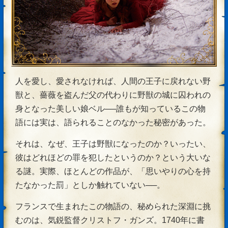
人を愛し、愛されなければ、人間の王子に戻れない野
獣と、薔薇を盗んだ父の代わりに野獣の城に囚われの
身となった美しい娘ベル──誰もが知っているこの物
語には実は、語られることのなかった秘密があった。
それは、なぜ、王子は野獣になったのか？いったい、
彼はどれほどの罪を犯したというのか？という大いな
る謎。実際、ほとんどの作品が、「思いやりの心を持
たなかった罰」としか触れていない──。
フランスで生まれたこの物語の、秘められた深淵に挑
むのは、気鋭監督クリストフ・ガンズ。1740年に書