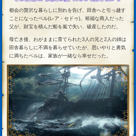
都会の贅沢な暮らしに別れを告げ、田舎へと引っ越す
ことになったベル(レア・セドゥ)。裕福な商人だった
父が、財宝を積んだ船を嵐で失い、破産したのだ。
母亡き後、わがままに育てられた3人の兄と2人の姉は
田舎暮らしに不満を募らせていたが、思いやりと勇気
に満ちたベルは、家族が一緒なら幸せだった。