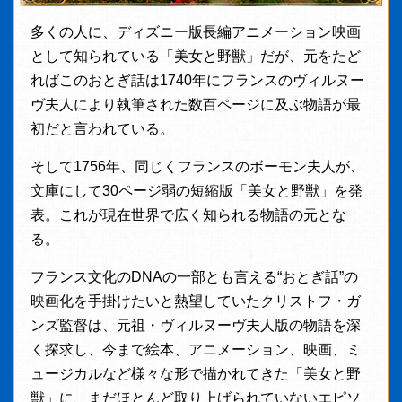
多くの人に、ディズニー版長編アニメーション映画
として知られている「美女と野獣」だが、元をたど
ればこのおとぎ話は1740年にフランスのヴィルヌー
ヴ夫人により執筆された数百ページに及ぶ物語が最
初だと言われている。
そして1756年、同じくフランスのボーモン夫人が、
文庫にして30ページ弱の短縮版「美女と野獣」を発
表。これが現在世界で広く知られる物語の元とな
る。
フランス文化のDNAの一部とも言える“おとぎ話”の
映画化を手掛けたいと熱望していたクリストフ・ガ
ンズ監督は、元祖・ヴィルヌーヴ夫人版の物語を深
く探求し、今まで絵本、アニメーション、映画、ミ
ュージカルなど様々な形で描かれてきた「美女と野
獣」に、まだほとんど取り上げられていないエピソ