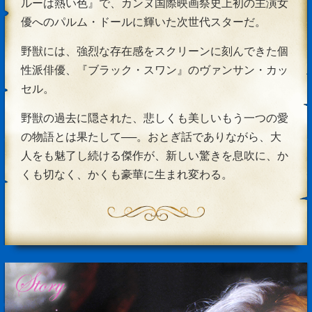
ルーは熱い色』で、カンヌ国際映画祭史上初の主演女
優へのパルム・ドールに輝いた次世代スターだ。
野獣には、強烈な存在感をスクリーンに刻んできた個
性派俳優、『ブラック・スワン』のヴァンサン・カッ
セル。
野獣の過去に隠された、悲しくも美しいもう一つの愛
の物語とは果たして──。おとぎ話でありながら、大
人をも魅了し続ける傑作が、新しい驚きを息吹に、か
くも切なく、かくも豪華に生まれ変わる。