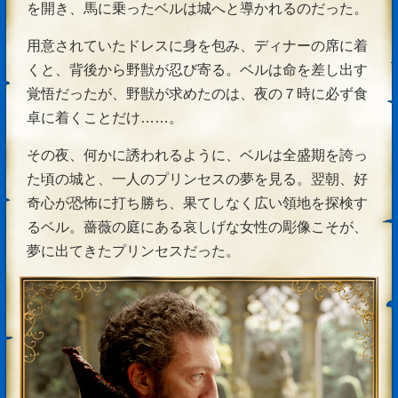
を開き、馬に乗ったベルは城へと導かれるのだった。
用意されていたドレスに身を包み、ディナーの席に着
くと、背後から野獣が忍び寄る。ベルは命を差し出す
覚悟だったが、野獣が求めたのは、夜の７時に必ず食
卓に着くことだけ……。
その夜、何かに誘われるように、ベルは全盛期を誇っ
た頃の城と、一人のプリンセスの夢を見る。翌朝、好
奇心が恐怖に打ち勝ち、果てしなく広い領地を探検す
るベル。薔薇の庭にある哀しげな女性の彫像こそが、
夢に出てきたプリンセスだった。