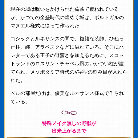
現在の城は呪いをかけられた薔薇で覆われている
が、かつての全盛時代の煌めく城は、ポルトガルの
マヌエル様式に従って作られた。
ゴシックとルネサンスの間で、複雑な装飾、ひねっ
た柱、縄、アラベスクなどに溢れている。そこにハ
ンターである王子の野蛮さを加えるために、スコッ
トランドのロスリン・チャペル風のいかつい柱が建
てられ、メソポタミア時代のV字型の刻み目が入れら
れた。
ベルの部屋だけは、優美なルネサンス様式で作られ
ている。
特殊メイク無しの野獣が
出来上がるまで