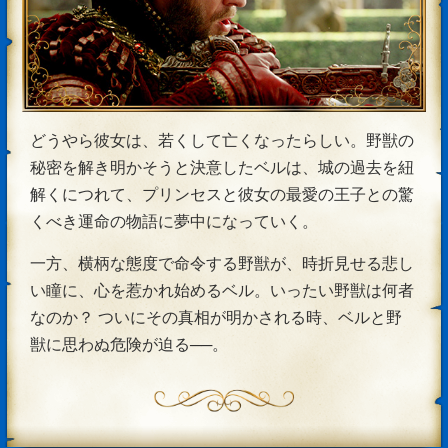
どうやら彼女は、若くして亡くなったらしい。野獣の
秘密を解き明かそうと決意したベルは、城の過去を紐
解くにつれて、プリンセスと彼女の最愛の王子との驚
くべき運命の物語に夢中になっていく。
一方、横柄な態度で命令する野獣が、時折見せる悲し
い瞳に、心を惹かれ始めるベル。いったい野獣は何者
なのか？ ついにその真相が明かされる時、ベルと野
獣に思わぬ危険が迫る──。